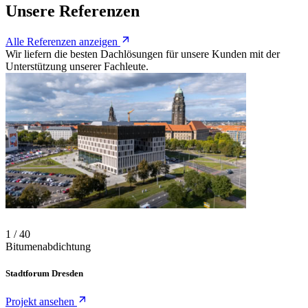
Unsere Referenzen
Alle Referenzen anzeigen
Wir liefern die besten Dachlösungen für unsere Kunden mit der
Unterstützung unserer Fachleute.
Folie 1 von 40
Projekt-Karussell
Verwenden Sie die Pfeiltasten, um zwischen Folien zu navigieren, od
1 / 40
Bitumenabdichtung
Stadtforum Dresden
Projekt ansehen