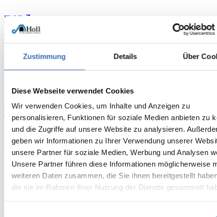
IDQF
Präqualifikation (PQ-VOB)
Zustimmung
Details
Über Coo
Unser Unternehmen ist im Präqualifikationsverzeichnis für
Bauunternehmen (PQ-VOB) eingetragen.
Diese Eintragung bestätigt, dass wir von einer unabhängigen Stelle
hinsichtlich unserer fachlichen Eignung, Leistungsfähigkeit,
Diese Webseite verwendet Cookies
Zuverlässigkeit und Gesetzestreue überprüft werden.
Die Präqualifikation erleichtert nicht nur die Teilnahme an
Wir verwenden Cookies, um Inhalte und Anzeigen zu
öffentlichen Ausschreibungen, sondern steht auch für Transparenz,
Qualität und Vertrauen. Öffentliche und private Auftraggeber
personalisieren, Funktionen für soziale Medien anbieten zu 
können sich darauf verlassen, dass alle erforderlichen Nachweise
und die Zugriffe auf unsere Website zu analysieren. Außerd
regelmäßig geprüft und aktuell sind.
geben wir Informationen zu Ihrer Verwendung unserer Websi
unsere Partner für soziale Medien, Werbung und Analysen we
Vorteile unserer PQ-Zertifizierung:
Unsere Partner führen diese Informationen möglicherweise m
anerkannter Nachweis geprüfter Unternehmensqualität
weiteren Daten zusammen, die Sie ihnen bereitgestellt habe
vereinfachte Teilnahme an öffentlichen Vergabeverfahren
die sie im Rahmen Ihrer Nutzung der Dienste gesammelt ha
hohe Transparenz und Rechtssicherheit
Signal für Zuverlässigkeit und Leistungsfähigkeit
Einwilligungsauswahl