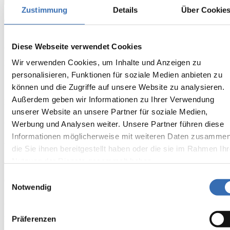
Zustimmung
Details
Über Cookie
Tradition trifft Technik
Auftraggeber
Diese Webseite verwendet Cookies
Wir verwenden Cookies, um Inhalte und Anzeigen zu
Kloster Hegne
personalisieren, Funktionen für soziale Medien anbieten zu
Bauvorhaben
können und die Zugriffe auf unsere Website zu analysieren.
Außerdem geben wir Informationen zu Ihrer Verwendung
Neubau Realschule 4. BA
unserer Website an unsere Partner für soziale Medien,
Ort
Werbung und Analysen weiter. Unsere Partner führen diese
Informationen möglicherweise mit weiteren Daten zusammen
Allensbach
die Sie ihnen bereitgestellt haben oder die sie im Rahmen Ihr
Nutzung der Dienste gesammelt haben.
Größe
Einwilligungsauswahl
ca. 2.800 m²
Notwendig
Ausführungsart
Präferenzen
Neubau