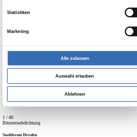
Material
Statistiken
Bitumenabdichtung, Extensive Begrünung
Verwandte Referenzen
Marketing
Alle Referenzen anzeigen
Folie 1 von 40
Verwenden Sie die Pfeiltasten, um zwischen Folien zu navigieren, od
Alle zulassen
Auswahl erlauben
Ablehnen
1 / 40
Bitumenabdichtung
Stadtforum Dresden