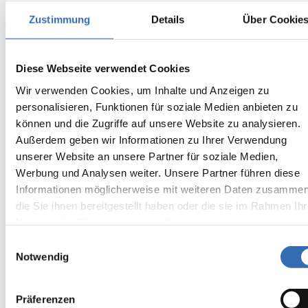
Zustimmung
Details
Über Cookie
Tradition trifft Technik
Auftraggeber
Diese Webseite verwendet Cookies
Maui Jim Germany GmbH
Wir verwenden Cookies, um Inhalte und Anzeigen zu
personalisieren, Funktionen für soziale Medien anbieten zu
Bauvorhaben
können und die Zugriffe auf unsere Website zu analysieren.
Maui Jim Hallendach + Pavillon
Außerdem geben wir Informationen zu Ihrer Verwendung
unserer Website an unsere Partner für soziale Medien,
Ort
Werbung und Analysen weiter. Unsere Partner führen diese
Rautheim/ Braunschweig
Informationen möglicherweise mit weiteren Daten zusammen
die Sie ihnen bereitgestellt haben oder die sie im Rahmen Ihr
Größe
Nutzung der Dienste gesammelt haben.
ca. 1.800 m²
Einwilligungsauswahl
Notwendig
Ausführungsart
Sanierung (Hallendach) + Neubau (Pavillon)
Präferenzen