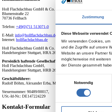
Holl Flachdachbau GmbH & Co. KG Isolierungen
Blumenstraße 22
Zustimmung
70736 Fellbach
Telefon:
+49(0)711 513071-0
Diese Webseite verwendet 
E-Mail:
info@hollflachdachbau.de
Internet:
hollflachdachbau.de
Wir verwenden Cookies, um I
und die Zugriffe auf unsere 
Holl Flachdachbau GmbH & Co. KG Isolierungen mit Sitz in Fellbac
Handelsregister Stuttgart, HRA 261671
Website an unsere Partner fü
möglicherweise mit weiteren
Persönlich haftende Gesellschafterin:
der Dienste gesammelt habe
Holl Flachdachbau GmbH,
Handelsregister Stuttgart, HRB 262494
Einwilligungsauswahl
Geschäftsführer:
Notwendig
Rudolf Böhm, Alexander Erba, Michael Leitz, Peter Stahl
Steuernummer: 90489/00017,
USt.-Id-Nr.: DE147224229
Kontakt-Formular