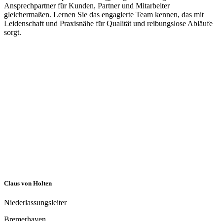
Peter Stahl
Gruppengeschäftsführer
Fellbach
Unsere­­
Technische Leitung
Mit der Etablierung der Abteilung „Technische Leitung“ verfolgen
wir das Ziel, unsere strategischen Leitlinien – „Ein starkes und
wachsendes Unternehmen mit starken Unternehmern“ sowie
„Großartige Plattform für Buy & Build“ – konsequent in die Praxis
umzusetzen. Die Abteilung soll unser organisches und
anorganisches Wachstum nachhaltig stärken und gleichzeitig unsere
Mitarbeitenden und Niederlassungen im operativen Geschäft gezielt
unterstützen und begleiten.