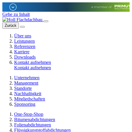
Gehe zu Inhalt
Zurück
Über uns
Leistungen
Referenzen
Karriere
Downloads
Kontakt aufnehmen
Kontakt aufnehmen
Unternehmen
Management
Standorte
Nachhaltigkeit
Mitgliedschaften
Sponsoring
One-Stop-Shop
Bitumenabdichtungen
Folienabdichtungen
Flüssigkunststoffabdichtungen