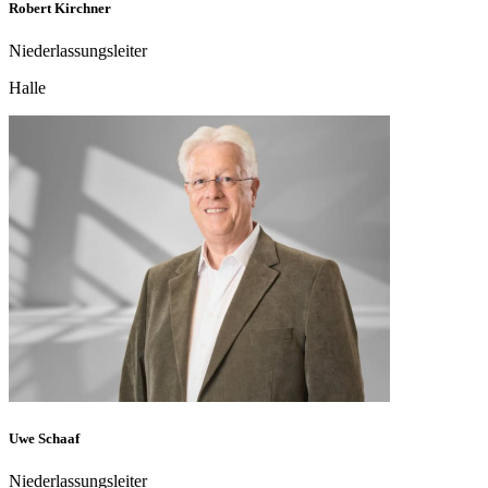
Stephan Mangel
Technischer Leiter
Fellbach
Unsere Niederlassungsleiter
Unsere Niederlassungsleiter sind die Schlüsselpersonen vor Ort –
mit umfassender Verantwortung und großer Entscheidungsfreiheit
steuern sie die Abläufe und sichern den Erfolg jedes Standorts. Sie
vereinen Fachkompetenz mit langjähriger Erfahrung und sind erste
Ansprechpartner für Kunden, Partner und Mitarbeiter
gleichermaßen. Lernen Sie das engagierte Team kennen, das mit
Leidenschaft und Praxisnähe für Qualität und reibungslose Abläufe