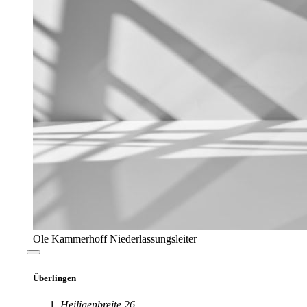
NDW Niemeier Dach & Wand GmbH
Alte Straße 65
44143 Dortmund
+49 (0)231 - 98 68 11-0
sparla@ndw-gmbh.com
schreiben Sie uns
https://www.ndw-gmbh.com/
Besuchen Sie unsere Webs
Bremerhaven
Fladengrund 17
27572 Bremerhaven