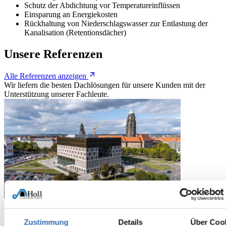
Schutz der Abdichtung vor Temperatureinflüssen
Einsparung an Energiekosten
Rückhaltung von Niederschlagswasser zur Entlastung der
Kanalisation (Retentionsdächer)
Unsere Referenzen
Alle Referenzen anzeigen
Wir liefern die besten Dachlösungen für unsere Kunden mit der
Unterstützung unserer Fachleute.
Folie 1 von 40
Projekt-Karussell
Verwenden Sie die Pfeiltasten, um zwischen Folien zu navigieren, od
1 / 40
Zustimmung
Details
Über Coo