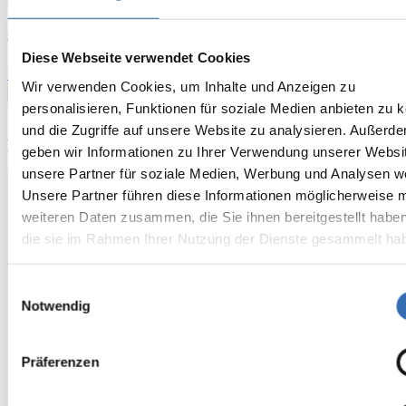
Bitumenabdichtung
Stadtforum Dresden
Diese Webseite verwendet Cookies
Projekt ansehen
Wir verwenden Cookies, um Inhalte und Anzeigen zu
personalisieren, Funktionen für soziale Medien anbieten zu 
und die Zugriffe auf unsere Website zu analysieren. Außerd
FAQ Grün- und Retentionsdächer
geben wir Informationen zu Ihrer Verwendung unserer Websi
unsere Partner für soziale Medien, Werbung und Analysen we
Unsere Partner führen diese Informationen möglicherweise m
Welche Arten von Dachbegrünung gibt es?
weiteren Daten zusammen, die Sie ihnen bereitgestellt habe
die sie im Rahmen Ihrer Nutzung der Dienste gesammelt ha
Es gibt zwei Hauptformen:
Extensive Dachbegrünung: Leichtes, pflegearmes Gründach,
Einwilligungsauswahl
meist mit Moosen, Gräsern und Sedumpflanzen.
Intensive Dachbegrünung: Aufwändiger bepflanzt (z.B.
Notwendig
Rasen, Sträucher, kleine Bäume), ähnelt einem Garten, ist
aber schwerer und pflegeintensiver.
Präferenzen
Ist mein Dach für eine Begrünung geeignet?