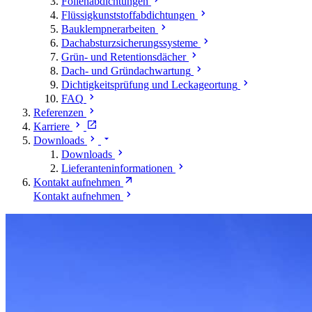
Folienabdichtungen
Flüssigkunststoffabdichtungen
Bauklempnerarbeiten
Dachabsturzsicherungssysteme
Grün- und Retentionsdächer
Dach- und Gründachwartung
Dichtigkeitsprüfung und Leckageortung
FAQ
Referenzen
Karriere
Downloads
Downloads
Lieferanteninformationen
Kontakt aufnehmen
Kontakt aufnehmen