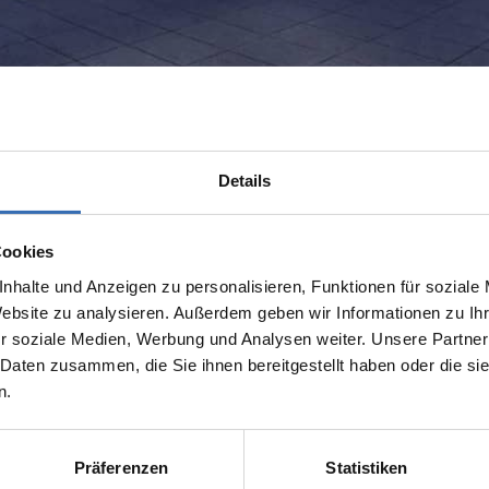
Details
Cookies
nhalte und Anzeigen zu personalisieren, Funktionen für soziale
folgreich wachsen.
Website zu analysieren. Außerdem geben wir Informationen zu I
r soziale Medien, Werbung und Analysen weiter. Unsere Partner
iten, innovative, nachhaltige und vielfältige Dachdienstleistungen vo
 Daten zusammen, die Sie ihnen bereitgestellt haben oder die s
achkenntnisse innerhalb des Kollektivs. Auf diese Weise werden wir ge
n.
Präferenzen
Statistiken