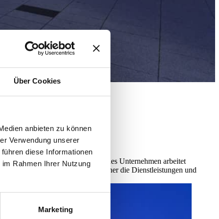
Über Cookies
 Medien anbieten zu können
hrer Verwendung unserer
 führen diese Informationen
n höchster Qualität zu erbringen. Jedes Unternehmen arbeitet
ie im Rahmen Ihrer Nutzung
meinsam stärker und können als Partner die Dienstleistungen und
Marketing