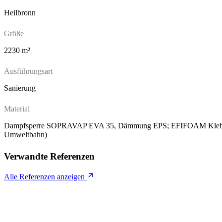
Heilbronn
Größe
2230 m²
Ausführungsart
Sanierung
Material
Dampfsperre SOPRAVAP EVA 35, Dämmung EPS; EFIFOAM Klebes
Umweltbahn)
Verwandte Referenzen
Alle Referenzen anzeigen
Folie 1 von 40
Verwenden Sie die Pfeiltasten, um zwischen Folien zu navigieren, od