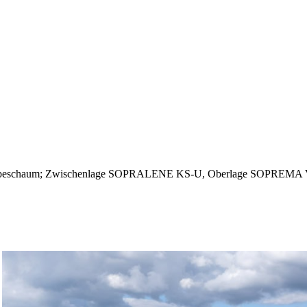
chaum; Zwischenlage SOPRALENE KS-U, Oberlage SOPREMA Vapro
er verwenden Sie die Vor- und Zurück-Schaltflächen.