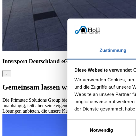
Zustimmung
Intersport Deutschland eG
Diese Webseite verwendet 
Wir verwenden Cookies, um I
Gemeinsam lassen wir die Unternehmen er
und die Zugriffe auf unsere 
Website an unsere Partner fü
Die Primutec Solutions Group bietet Branchenexperten viele Möglichke
möglicherweise mit weiteren
unabhängig, teilt aber seine eigenen einzigartigen Fähigkeiten und F
der Dienste gesammelt habe
Lösungen anbieten, die unsere Kunden benötigen.
Einwilligungsauswahl
Notwendig