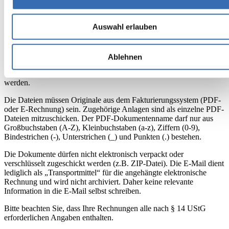
E-Mail-Adresse ist ausnahmslos für den Versand von elektronischen
Rechnungen bestimmt.
Auswahl erlauben
Bei elektronischem Versand ist auf zusätzliche Zusendung von
Rechnungen per Post zu verzichten. Bitte senden Sie die
Rechnungen ausschließlich als Anhang im PDF-Format oder als E-
Rechnung. Pro Rechnung ist eine Datei zu erzeugen.
Ablehnen
Es darf nur eine Rechnung mit zugehörigen Anlagen (z.B.
Wiegescheine, Stundennachweise usw.) pro E-Mail geschickt
werden.
Die Dateien müssen Originale aus dem Fakturierungssystem (PDF-
oder E-Rechnung) sein. Zugehörige Anlagen sind als einzelne PDF-
Dateien mitzuschicken. Der PDF-Dokumentenname darf nur aus
Großbuchstaben (A-Z), Kleinbuchstaben (a-z), Ziffern (0-9),
Bindestrichen (-), Unterstrichen (_) und Punkten (.) bestehen.
Die Dokumente dürfen nicht elektronisch verpackt oder
verschlüsselt zugeschickt werden (z.B. ZIP-Datei). Die E-Mail dient
lediglich als „Transportmittel“ für die angehängte elektronische
Rechnung und wird nicht archiviert. Daher keine relevante
Information in die E-Mail selbst schreiben.
Bitte beachten Sie, dass Ihre Rechnungen alle nach § 14 UStG
erforderlichen Angaben enthalten.