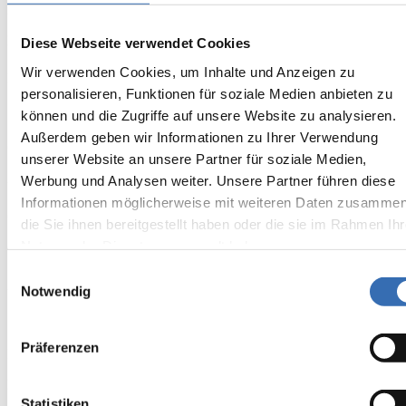
Auftraggeber
Bio Seehotel, Zeulenroda
Diese Webseite verwendet Cookies
Wir verwenden Cookies, um Inhalte und Anzeigen zu
Bauvorhaben
personalisieren, Funktionen für soziale Medien anbieten zu
Sanierung Bio-Seehotel
können und die Zugriffe auf unsere Website zu analysieren.
Außerdem geben wir Informationen zu Ihrer Verwendung
Ort
unserer Website an unsere Partner für soziale Medien,
Zeulenroda
Werbung und Analysen weiter. Unsere Partner führen diese
Informationen möglicherweise mit weiteren Daten zusammen
Größe
die Sie ihnen bereitgestellt haben oder die sie im Rahmen Ihr
Nutzung der Dienste gesammelt haben.
ca. 3.000 m²
Einwilligungsauswahl
Ausführungsart
Notwendig
Sanierung
Präferenzen
Material
Bitumen, Schaumglas, Blecharbeiten
Statistiken