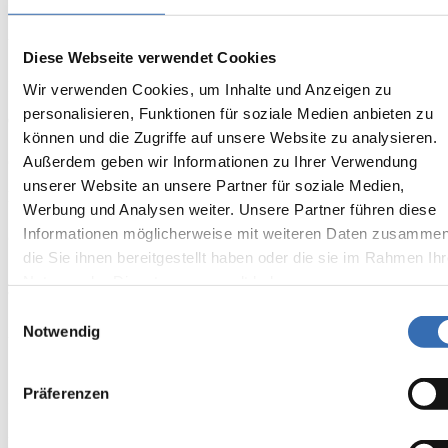
Bauherr
USD Immobilien Dresden
Diese Webseite verwendet Cookies
Bauvorhaben
Wir verwenden Cookies, um Inhalte und Anzeigen zu
personalisieren, Funktionen für soziale Medien anbieten zu
Q III Schandauer Str., Dresden
können und die Zugriffe auf unsere Website zu analysieren.
Außerdem geben wir Informationen zu Ihrer Verwendung
Ort
unserer Website an unsere Partner für soziale Medien,
Dresden
Werbung und Analysen weiter. Unsere Partner führen diese
Informationen möglicherweise mit weiteren Daten zusammen
Größe
die Sie ihnen bereitgestellt haben oder die sie im Rahmen Ihr
1800 m² Dachfläche begrünt, 600m² Terrasse mit Plattenbelag,
Nutzung der Dienste gesammelt haben.
800m² Balkone mit Plattenbelag, 1800m² Tiefgaragenabdichtung
Einwilligungsauswahl
Notwendig
Ausführungsart
Sanierung + Neubau
Präferenzen
Material
Bitumenabdichtung, extensive Begrünung