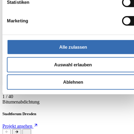
Statistiken
Verwandte Referenzen
Marketing
Alle Referenzen anzeigen
Folie 1 von 40
Verwenden Sie die Pfeiltasten, um zwischen Folien zu navigieren, od
Alle zulassen
Auswahl erlauben
Ablehnen
1 / 40
Bitumenabdichtung
Stadtforum Dresden
Projekt ansehen