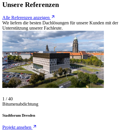
Unsere Referenzen
Alle Referenzen anzeigen
Wir liefern die besten Dachlösungen für unsere Kunden mit der
Unterstützung unserer Fachleute.
Folie 1 von 40
Projekt-Karussell
Verwenden Sie die Pfeiltasten, um zwischen Folien zu navigieren, od
1 / 40
Bitumenabdichtung
Stadtforum Dresden
Projekt ansehen