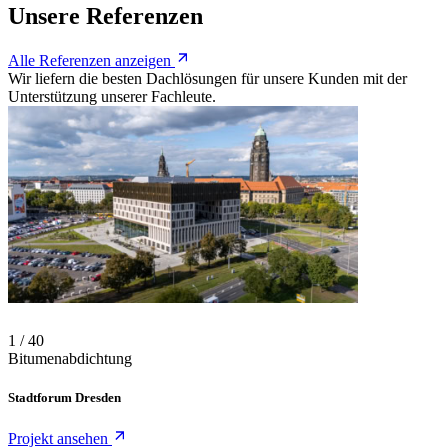
Unsere Referenzen
Alle Referenzen anzeigen
Wir liefern die besten Dachlösungen für unsere Kunden mit der
Unterstützung unserer Fachleute.
Folie 1 von 40
Projekt-Karussell
Verwenden Sie die Pfeiltasten, um zwischen Folien zu navigieren, od
1 / 40
Bitumenabdichtung
Stadtforum Dresden
Projekt ansehen