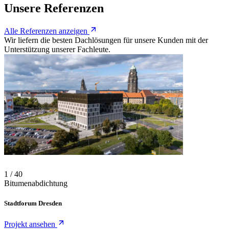
Unsere Referenzen
Alle Referenzen anzeigen
Wir liefern die besten Dachlösungen für unsere Kunden mit der
Unterstützung unserer Fachleute.
Folie 1 von 40
Projekt-Karussell
Verwenden Sie die Pfeiltasten, um zwischen Folien zu navigieren, od
1 / 40
Bitumenabdichtung
Stadtforum Dresden
Projekt ansehen