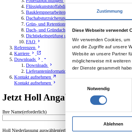
Folienabdichtungen
Flüssigkunststoffabdichtungen
Zustimmung
Bauklempnerarbeiten
Dachabsturzsicherungssysteme
Grün- und Retentionsdächer
Dach- und Gründachwartung
Diese Webseite verwendet 
Dichtigkeitsprüfung und Leckageortung
Wir verwenden Cookies, um I
FAQ
und die Zugriffe auf unsere 
Referenzen
Karriere
Website an unsere Partner fü
Downloads
möglicherweise mit weiteren
Downloads
der Dienste gesammelt habe
Lieferanteninformationen
Kontakt aufnehmen
Einwilligungsauswahl
Kontakt aufnehmen
Notwendig
Jetzt Holl Angaben erfragen
Ihre Name
(erforderlich)
Ablehnen
Holl Niederlassung auswählen
(erforderlich)